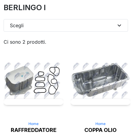
BERLINGO I
expand_more
Scegli
Ci sono 2 prodotti.
Home
Home
RAFFREDDATORE
COPPA OLIO