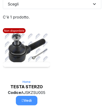
expand_more
Scegli
C'è 1 prodotto.
Non disponibile
Home
TESTA STERZO
Codice
AJSKZSU005
Vedi