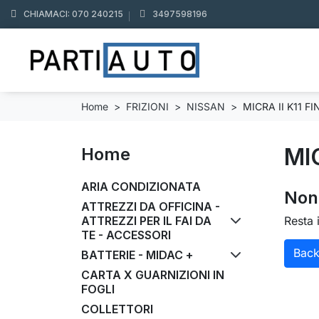
CHIAMACI: 070 240215
3497598196
Home
FRIZIONI
NISSAN
MICRA II K11 F
MI
Home
ARIA CONDIZIONATA
Non 
ATTREZZI DA OFFICINA -
ATTREZZI PER IL FAI DA
Resta 
TE - ACCESSORI
Bac
BATTERIE - MIDAC +
CARTA X GUARNIZIONI IN
FOGLI
COLLETTORI