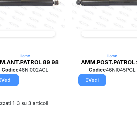
Home
Home
M.ANT.PATROL 89 98
AMM.POST.PATROL 
Codice
46NI002AGL
Codice
46NI045PGL
Vedi
Vedi
zzati 1-3 su 3 articoli