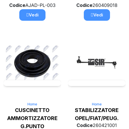
Codice
AJAD-PL-003
Codice
260409018
Vedi
Vedi
Home
Home
CUSCINETTO
STABILIZZATORE
AMMORTIZZATORE
OPEL/FIAT/PEUG.
Codice
260421001
G.PUNTO