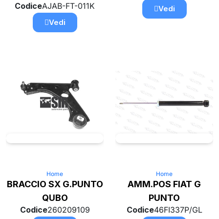
Codice
AJAB-FT-011K
Vedi
Vedi
Home
Home
BRACCIO SX G.PUNTO
AMM.POS FIAT G
QUBO
PUNTO
Codice
260209109
Codice
46FI337P/GL