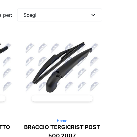
expand_more
a per:
Scegli
Home
TTO
BRACCIO TERGICRIST POST
500 2007