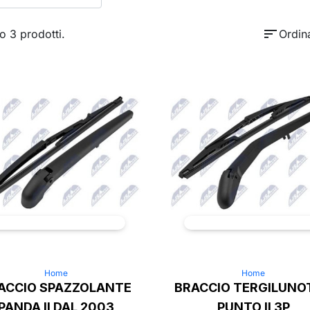
sort
o 3 prodotti.
Ordin
Home
Home
ACCIO SPAZZOLANTE
BRACCIO TERGILUNO
PANDA II DAL 2003
PUNTO II 3P