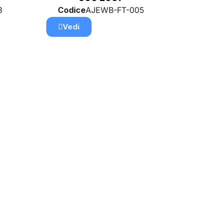
3
Codice
AJEWB-FT-005
Vedi