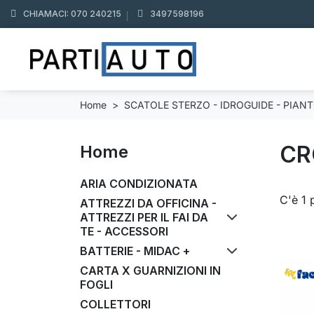
CHIAMACI: 070 240215
3497598196
Home
SCATOLE STERZO - IDROGUIDE - PIAN
CR
Home
ARIA CONDIZIONATA
C'è 1 
ATTREZZI DA OFFICINA -
ATTREZZI PER IL FAI DA
TE - ACCESSORI
BATTERIE - MIDAC +
CARTA X GUARNIZIONI IN
FOGLI
COLLETTORI