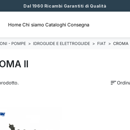
Dal 1960 Ricambi Garantiti di Qualità
Home
Chi siamo
Cataloghi
Consegna
TONI - POMPE
IDROGUIDE E ELETTROGUIDE
FIAT
CROMA I
OMA II
sort
prodotto.
Ordin