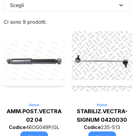
expand_more
Scegli
Ci sono 9 prodotti.
Home
Home
AMM.POST.VECTRA
STABILIZ.VECTRA-
02 04
SIGNUM 0420030
Codice
46OG049P/GL
Codice
235-513