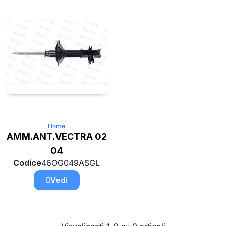
Home
AMM.ANT.VECTRA 02
04
Codice
46OG049ASGL
Vedi