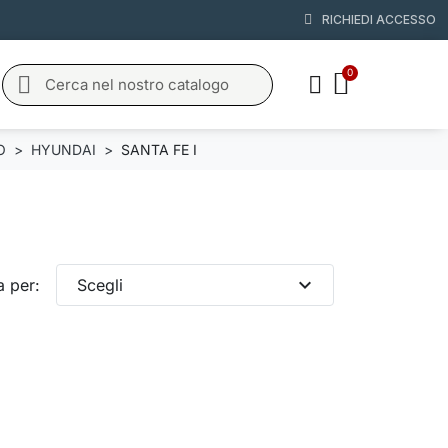
RICHIEDI ACCESSO
O
HYUNDAI
SANTA FE I
expand_more
a per:
Scegli