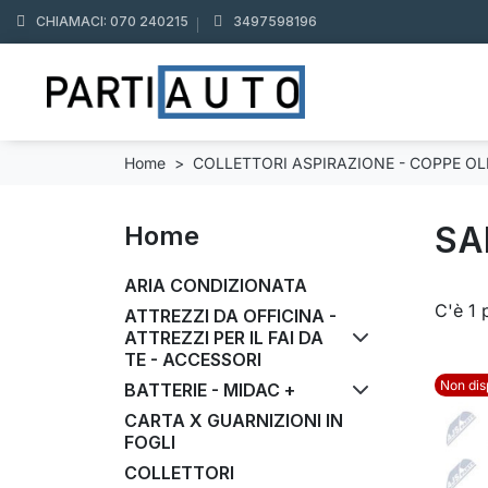
CHIAMACI: 070 240215
3497598196
Home
COLLETTORI ASPIRAZIONE - COPPE OLI
SA
Home
ARIA CONDIZIONATA
C'è 1 
ATTREZZI DA OFFICINA -
ATTREZZI PER IL FAI DA
TE - ACCESSORI
Non dis
BATTERIE - MIDAC +
CARTA X GUARNIZIONI IN
FOGLI
COLLETTORI